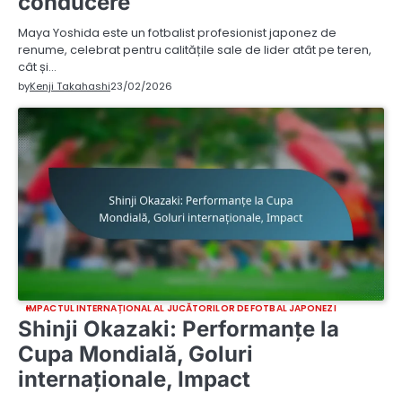
conducere
Maya Yoshida este un fotbalist profesionist japonez de
renume, celebrat pentru calitățile sale de lider atât pe teren,
cât și…
by
Kenji Takahashi
23/02/2026
IMPACTUL INTERNAȚIONAL AL JUCĂTORILOR DE FOTBAL JAPONEZI
Shinji Okazaki: Performanțe la
Cupa Mondială, Goluri
internaționale, Impact