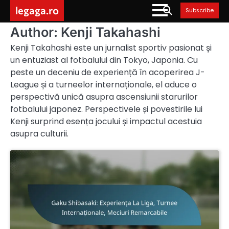
Skip
legaga.ro
Subscribe
to
content
Author:
Kenji Takahashi
Kenji Takahashi este un jurnalist sportiv pasionat și
un entuziast al fotbalului din Tokyo, Japonia. Cu
peste un deceniu de experiență în acoperirea J-
League și a turneelor internaționale, el aduce o
perspectivă unică asupra ascensiunii starurilor
fotbalului japonez. Perspectivele și povestirile lui
Kenji surprind esența jocului și impactul acestuia
asupra culturii.