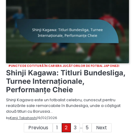
PUNCTE DE COTITURĂ ÎN CARIERA JUCĂTORILOR DE FOTBAL JAPONEZI
Shinji Kagawa: Titluri Bundesliga,
Turnee Internaționale,
Performanțe Cheie
Shinji Kagawa este un fotbalist celebru, cunoscut pentru
realizările sale remarcabile în Bundesliga, unde a câștigat
două titluri cu Borussia…
by
Kenji Takahashi
19/02/2026
…
Posts
Previous
1
2
3
5
Next