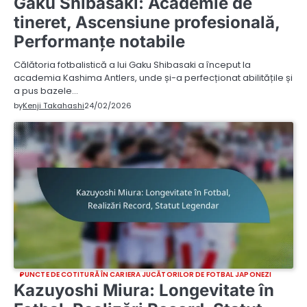
Gaku Shibasaki: Academie de
tineret, Ascensiune profesională,
Performanțe notabile
Călătoria fotbalistică a lui Gaku Shibasaki a început la
academia Kashima Antlers, unde și-a perfecționat abilitățile și
a pus bazele…
by
Kenji Takahashi
24/02/2026
PUNCTE DE COTITURĂ ÎN CARIERA JUCĂTORILOR DE FOTBAL JAPONEZI
Kazuyoshi Miura: Longevitate în