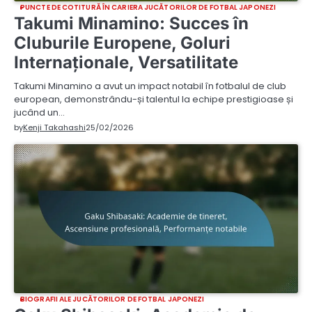
PUNCTE DE COTITURĂ ÎN CARIERA JUCĂTORILOR DE FOTBAL JAPONEZI
Takumi Minamino: Succes în
Cluburile Europene, Goluri
Internaționale, Versatilitate
Takumi Minamino a avut un impact notabil în fotbalul de club
european, demonstrându-și talentul la echipe prestigioase și
jucând un…
by
Kenji Takahashi
25/02/2026
BIOGRAFII ALE JUCĂTORILOR DE FOTBAL JAPONEZI