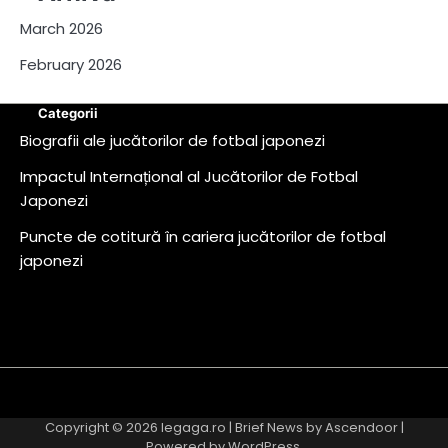
March 2026
February 2026
Categorii
Biografii ale jucătorilor de fotbal japonezi
Impactul Internațional al Jucătorilor de Fotbal
Japonezi
Puncte de cotitură în cariera jucătorilor de fotbal
japonezi
About
Contact
Cookie
Privacy
Sitemap
Terms
Us
Us
Policy
Policy
and
Copyright © 2026
legaga.ro
| Brief News by
Ascendoor
|
Conditions
Powered by
WordPress
.