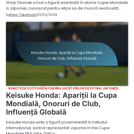
Shinji Okazaki a fost o figură esențială în istoria Cupei Mondiale
a Japoniei, cunoscut pentru etica sa de muncă neobosită…
by
Kenji Takahashi
23/02/2026
PUNCTE DE COTITURĂ ÎN CARIERA JUCĂTORILOR DE FOTBAL JAPONEZI
Keisuke Honda: Apariții la Cupa
Mondială, Onoruri de Club,
Influență Globală
Keisuke Honda este o figură proeminentă în fotbalul
internațional, având reprezentat Japonia în trei Cupe
Mondiale FIFA între 2010 și…