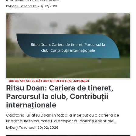
by
Kenji Takahashi
20/02/2026
BIOGRAFII ALE JUCĂTORILOR DE FOTBAL JAPONEZI
Ritsu Doan: Cariera de tineret,
Parcursul la club, Contribuții
internaționale
Călătoria lui Ritsu Doan în fotbal a început cu o carieră de
tineret puternică, care l-a echipat cu abilități esențiale…
by
Kenji Takahashi
20/02/2026